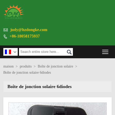

judy@hzdongke.com
+86-18058175937

Tog


maison
>
produits
>
Boîte de jonction solaire
>
Boîte de jonction solaire 6diodes
Boîte de jonction solaire 6diodes