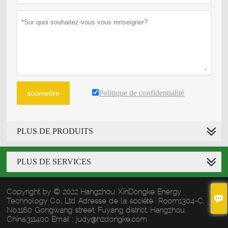
Politique de confidentialité
soumettre
PLUS DE PRODUITS
PLUS DE SERVICES
Copyright by © 2022 Hangzhou XinDongke Energy

Technology Co., Ltd Adresse de la société : Room1304-C,
No.1160 Gongwang street, Fuyang district, Hangzhou,
China.311400 Email : judy@hzdongke.com